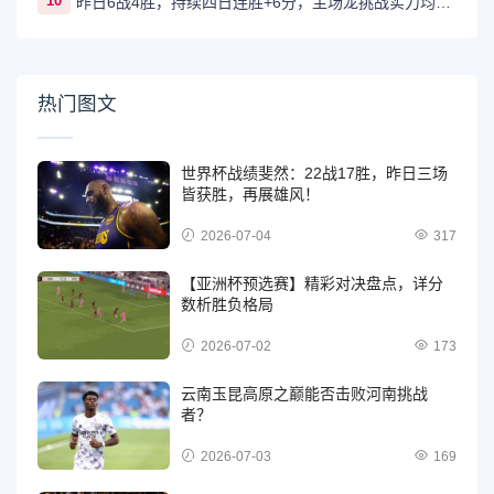
10
昨日6战4胜，持续四日连胜+6分，主场龙挑战实力均配之队
热门图文
世界杯战绩斐然：22战17胜，昨日三场
皆获胜，再展雄风！
2026-07-04
317
【亚洲杯预选赛】精彩对决盘点，详分
数析胜负格局
2026-07-02
173
云南玉昆高原之巅能否击败河南挑战
者？
2026-07-03
169