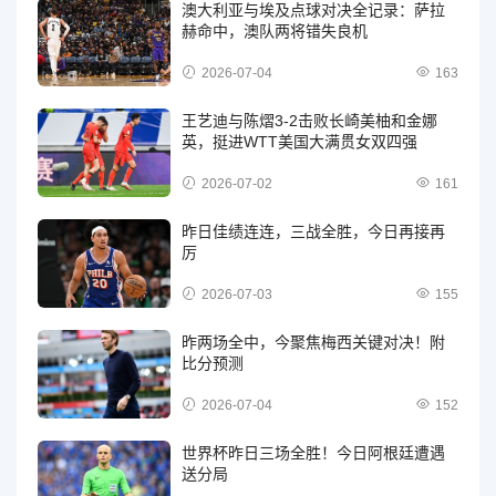
澳大利亚与埃及点球对决全记录：萨拉
赫命中，澳队两将错失良机
2026-07-04
163
王艺迪与陈熠3-2击败长崎美柚和金娜
英，挺进WTT美国大满贯女双四强
2026-07-02
161
昨日佳绩连连，三战全胜，今日再接再
厉
2026-07-03
155
昨两场全中，今聚焦梅西关键对决！附
比分预测
2026-07-04
152
世界杯昨日三场全胜！今日阿根廷遭遇
送分局