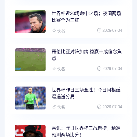
世界杯近20场命中14场；夜间两场
比赛全为三红
2026-07-04
佚名
哥伦比亚对阵加纳 稳赢十成信念焦
点
2026-07-04
佚名
世界杯昨日三场全胜！今日阿根廷
遭遇送分局
2026-07-04
佚名
喜讯：昨日世界杯三战皆捷，精准
预测两场比分！