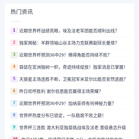
热门资讯
1
近期世界杯战绩亮眼，埃及法老军团能否顺利出线？
2
独家揭秘：羊群领袖山谷主场力克联赛副班长曼塔？
3
近期世界杯预测36中29！佛得角能否持续不败？
4
袋鼠在亚洲独树一帜，奇迹持续绽放！独家消息已掌握！
5
天狼星主场连胜不断，卫冕冠军米亚尔比能否安然逃脱？
6
昨日欢呼胜利 谢尔伯恩能否赢得主场荣耀？
7
近期世界杯预测36中29！加纳巫师有何神秘力量？
8
世界杯热度分布已锁定，一队稳居不败之巅！
9
世界杯三连胜 澳大利亚独苗挑战埃及法老 晋级悬念升级