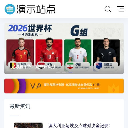
2026美加墨G组巡礼：欧洲红魔掌舵
最新资讯
澳大利亚与埃及点球对决全记录：