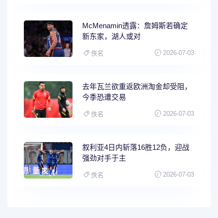
McMenamin透露：詹姆斯若确定
新东家，湖人或对
2026-07-03
佚名
去年瓦兰欲重返欧洲淘金却受阻，
今季恐遭交易
2026-07-03
佚名
叙利亚4日内斩落16胜12负，迎战
强劲对手于主
2026-07-03
佚名